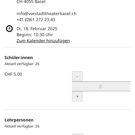
CH-4055 Basel
info@vorstadttheaterbasel.ch
+41 (0)61 272 23 43
Di, 18. Februar 2025
Beginn:
10:30
Uhr
Zum Kalender hinzufügen
Produkte
Schüler:innen
Unkategorisierte
Aktuell verfügbar: 26
Produkte
CHF 5.00
Menge
-
+
Lehrpersonen
Aktuell verfügbar: 26