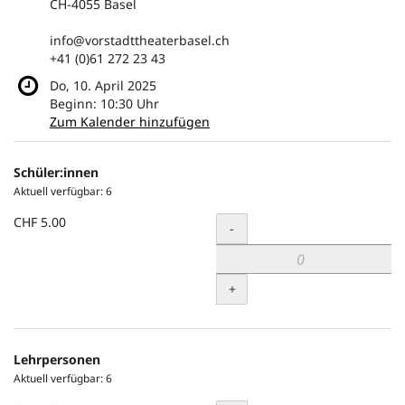
CH-4055 Basel
info@vorstadttheaterbasel.ch
+41 (0)61 272 23 43
Do, 10. April 2025
Beginn:
10:30
Uhr
Zum Kalender hinzufügen
Produkte
Schüler:innen
Unkategorisierte
Aktuell verfügbar: 6
Produkte
CHF 5.00
Menge
-
+
Lehrpersonen
Aktuell verfügbar: 6