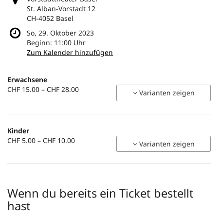
St. Alban-Vorstadt 12
CH-4052 Basel
So, 29. Oktober 2023
Beginn:
11:00
Uhr
Zum Kalender hinzufügen
Produkte
Erwachsene
Unkategorisierte
von
CHF 15.00 – CHF 28.00
Varianten zeigen
CHF 15.00
Produkte
bis
CHF 28.00
Kinder
von
CHF 5.00 – CHF 10.00
Varianten zeigen
CHF 5.00
bis
CHF 10.00
Wenn du bereits ein Ticket bestellt
hast