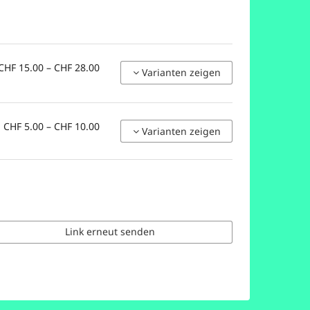
von
CHF 15.00 – CHF 28.00
Varianten zeigen
CHF 15.00
bis
CHF 28.00
von
CHF 5.00 – CHF 10.00
Varianten zeigen
CHF 5.00
bis
CHF 10.00
Link erneut senden