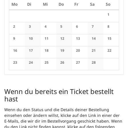
Montag
Dienstag
Mittwoch
Donnerstag
Freitag
Samstag
Sonntag
Mo
Di
Mi
Do
Fr
Sa
So
Kalender
1
Keine Veran
2
3
4
5
6
7
8
Keine Veranstaltungen
Keine Veranstaltungen
Keine Veranstaltungen
Keine Veranstaltungen
Keine Veranstaltungen
Keine Veranstaltung
Keine Veran
9
10
11
12
13
14
15
Keine Veranstaltungen
Keine Veranstaltungen
Keine Veranstaltungen
Keine Veranstaltungen
Keine Veranstaltungen
Keine Veranstaltung
Keine Veran
16
17
18
19
20
21
22
Keine Veranstaltungen
Keine Veranstaltungen
Keine Veranstaltungen
Keine Veranstaltungen
Keine Veranstaltungen
Keine Veranstaltung
Keine Veran
23
24
25
26
27
28
Keine Veranstaltungen
Keine Veranstaltungen
Keine Veranstaltungen
Keine Veranstaltungen
Keine Veranstaltungen
Keine Veranstaltung
Wenn du bereits ein Ticket bestellt
hast
Wenn du den Status und die Details deiner Bestellung
einsehen oder ändern willst, klicke auf den Link in einer der
E-Mails, die wir dir im Bestellvorgang geschickt haben. Wenn
du den Link nicht finden kannst, klicke auf den folgenden