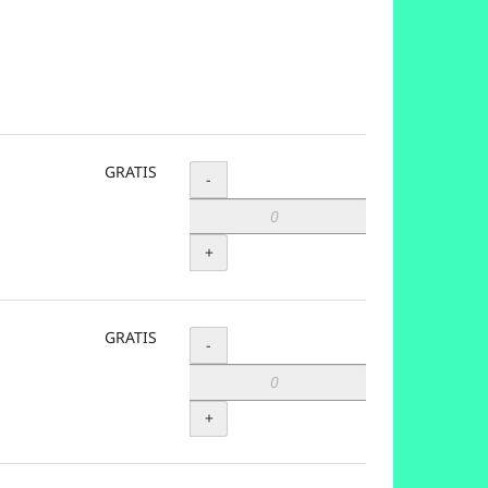
GRATIS
Menge
-
+
GRATIS
Menge
-
+