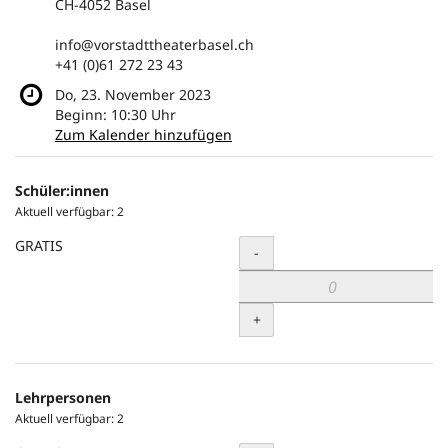
CH-4052 Basel
info@vorstadttheaterbasel.ch
+41 (0)61 272 23 43
Do, 23. November 2023
Beginn:
10:30
Uhr
Zum Kalender hinzufügen
Produkte
Schüler:innen
Unkategorisierte
Aktuell verfügbar: 2
Produkte
GRATIS
Menge
-
+
Lehrpersonen
Aktuell verfügbar: 2