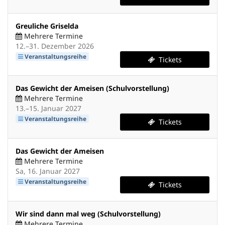
Greuliche Griselda
Mehrere Termine
bis
12.
–
31. Dezember 2026
Veranstaltungsreihe
Tickets
Das Gewicht der Ameisen (Schulvorstellung)
Mehrere Termine
bis
13.
–
15. Januar 2027
Veranstaltungsreihe
Tickets
Das Gewicht der Ameisen
Mehrere Termine
Sa, 16. Januar 2027
Veranstaltungsreihe
Tickets
Wir sind dann mal weg (Schulvorstellung)
Mehrere Termine