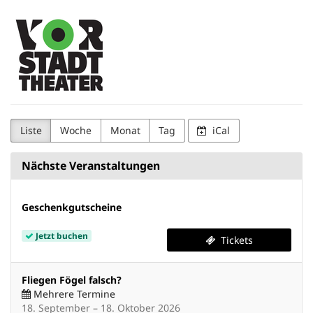
Zum
Vorstadttheater
Haupt-
Inhalt
springen
Liste
Woche
Monat
Tag
iCal
Nächste Veranstaltungen
Geschenkgutscheine
Jetzt buchen
Tickets
Fliegen Fögel falsch?
Mehrere Termine
bis
18. September
–
18. Oktober 2026