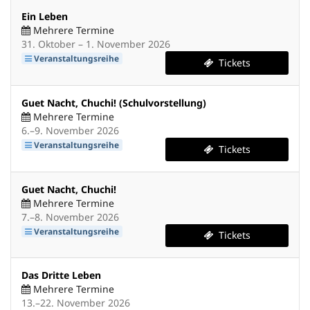
Ein Leben
Mehrere Termine
bis
31. Oktober
–
1. November 2026
Veranstaltungsreihe
Tickets
Guet Nacht, Chuchi! (Schulvorstellung)
Mehrere Termine
bis
6.
–
9. November 2026
Veranstaltungsreihe
Tickets
Guet Nacht, Chuchi!
Mehrere Termine
bis
7.
–
8. November 2026
Veranstaltungsreihe
Tickets
Das Dritte Leben
Mehrere Termine
bis
13.
–
22. November 2026