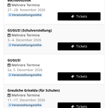
Bachibouzouk
Mehrere Termine
bis
27.
–
28. November 2026
Veranstaltungsreihe
Tickets
GUGUS! (Schulvorstellung)
Mehrere Termine
bis
3.
–
4. Dezember 2026
Veranstaltungsreihe
Tickets
GUGUS!
Mehrere Termine
Sa, 5. Dezember 2026
Veranstaltungsreihe
Tickets
Greuliche Griselda (für Schulen)
Mehrere Termine
bis
11.
–
17. Dezember 2026
Veranstaltungsreihe
Tickets