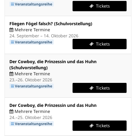
Veranstaltungsreihe
Tickets
Fliegen Fögel falsch? (Schulvorstellung)
Mehrere Termine
bis
24. September
–
14. Oktober 2026
Veranstaltungsreihe
Tickets
Der Cowboy, die Prinzessin und das Huhn
(Schulvorstellung)
Mehrere Termine
bis
23.
–
26. Oktober 2026
Veranstaltungsreihe
Tickets
Der Cowboy, die Prinzessin und das Huhn
Mehrere Termine
bis
24.
–
25. Oktober 2026
Veranstaltungsreihe
Tickets