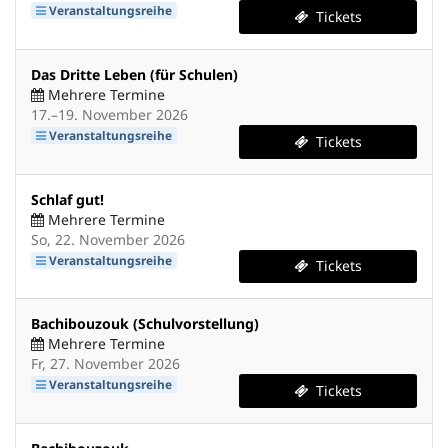
Veranstaltungsreihe
Tickets
Das Dritte Leben (für Schulen)
Mehrere Termine
bis
17.
–
19. November 2026
Veranstaltungsreihe
Tickets
Schlaf gut!
Mehrere Termine
So, 22. November 2026
Veranstaltungsreihe
Tickets
Bachibouzouk (Schulvorstellung)
Mehrere Termine
Fr, 27. November 2026
Veranstaltungsreihe
Tickets