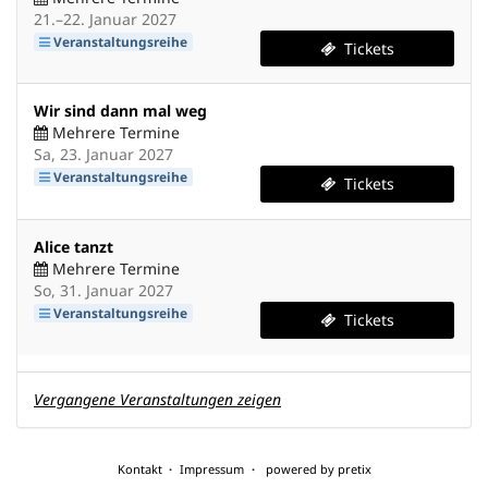
bis
21.
–
22. Januar 2027
Veranstaltungsreihe
Tickets
Wir sind dann mal weg
Mehrere Termine
Sa, 23. Januar 2027
Veranstaltungsreihe
Tickets
Alice tanzt
Mehrere Termine
So, 31. Januar 2027
Veranstaltungsreihe
Tickets
Vergangene Veranstaltungen zeigen
Kontakt
Impressum
powered by pretix